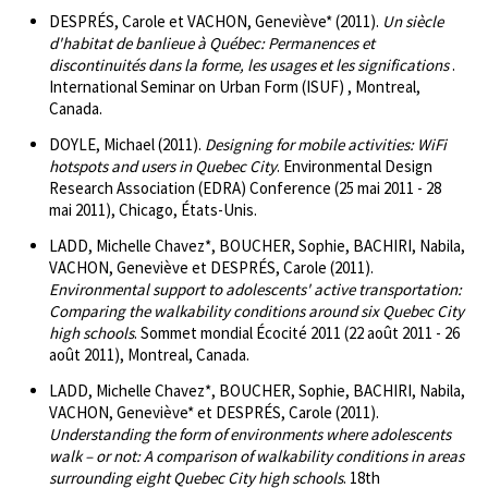
DESPRÉS, Carole et VACHON, Geneviève* (2011).
Un siècle
d'habitat de banlieue à Québec: Permanences et
discontinuités dans la forme, les usages et les significations
.
International Seminar on Urban Form (ISUF) , Montreal,
Canada.
DOYLE, Michael (2011).
Designing for mobile activities: WiFi
hotspots and users in Quebec City
. Environmental Design
Research Association (EDRA) Conference (25 mai 2011 - 28
mai 2011), Chicago, États-Unis.
LADD, Michelle Chavez*, BOUCHER, Sophie, BACHIRI, Nabila,
VACHON, Geneviève et DESPRÉS, Carole (2011).
Environmental support to adolescents' active transportation:
Comparing the walkability conditions around six Quebec City
high schools
. Sommet mondial Écocité 2011 (22 août 2011 - 26
août 2011), Montreal, Canada.
LADD, Michelle Chavez*, BOUCHER, Sophie, BACHIRI, Nabila,
VACHON, Geneviève* et DESPRÉS, Carole (2011).
Understanding the form of environments where adolescents
walk – or not: A comparison of walkability conditions in areas
surrounding eight Quebec City high schools
. 18th