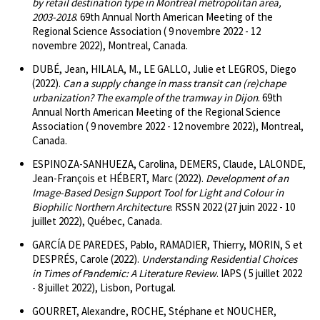
by retail destination type in Montreal metropolitan area,
2003-2018
. 69th Annual North American Meeting of the
Regional Science Association ( 9 novembre 2022 - 12
novembre 2022), Montreal, Canada.
DUBÉ, Jean, HILALA, M., LE GALLO, Julie et LEGROS, Diego
(2022).
Can a supply change in mass transit can (re)chape
urbanization? The example of the tramway in Dijon
. 69th
Annual North American Meeting of the Regional Science
Association ( 9 novembre 2022 - 12 novembre 2022), Montreal,
Canada.
ESPINOZA-SANHUEZA, Carolina, DEMERS, Claude, LALONDE,
Jean-François et HÉBERT, Marc (2022).
Development of an
Image-Based Design Support Tool for Light and Colour in
Biophilic Northern Architecture
. RSSN 2022 (27 juin 2022 - 10
juillet 2022), Québec, Canada.
GARCÍA DE PAREDES, Pablo, RAMADIER, Thierry, MORIN, S et
DESPRÉS, Carole (2022).
Understanding Residential Choices
in Times of Pandemic: A Literature Review
. IAPS ( 5 juillet 2022
- 8 juillet 2022), Lisbon, Portugal.
GOURRET, Alexandre, ROCHE, Stéphane et NOUCHER,