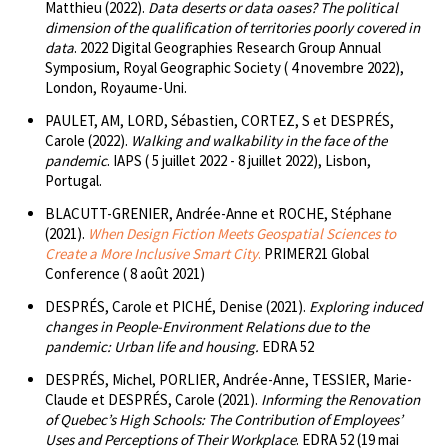
Matthieu (2022).
Data deserts or data oases? The political
dimension of the qualification of territories poorly covered in
data
. 2022 Digital Geographies Research Group Annual
Symposium, Royal Geographic Society ( 4 novembre 2022),
London, Royaume-Uni.
PAULET, AM, LORD, Sébastien, CORTEZ, S et DESPRÉS,
Carole (2022).
Walking and walkability in the face of the
pandemic
. IAPS ( 5 juillet 2022 - 8 juillet 2022), Lisbon,
Portugal.
BLACUTT-GRENIER, Andrée-Anne et ROCHE, Stéphane
(2021).
When Design Fiction Meets Geospatial Sciences to
Create a More Inclusive Smart City
.
PRIMER21 Global
Conference ( 8 août 2021)
DESPRÉS, Carole et PICHÉ, Denise (2021).
Exploring induced
changes in People-Environment Relations due to the
pandemic: Urban life and housing.
EDRA 52
DESPRÉS, Michel, PORLIER, Andrée-Anne, TESSIER, Marie-
Claude et DESPRÉS, Carole (2021).
Informing the Renovation
of Quebec’s High Schools: The Contribution of Employees’
Uses and Perceptions of Their Workplace
. EDRA 52 (19 mai