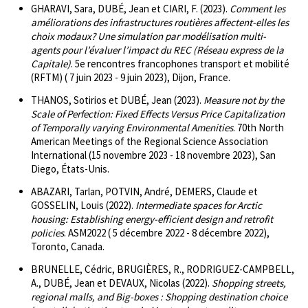
GHARAVI, Sara, DUBÉ, Jean et CIARI, F. (2023).
Comment les
améliorations des infrastructures routières affectent-elles les
choix modaux? Une simulation par modélisation multi-
agents pour l’évaluer l’impact du REC (Réseau express de la
Capitale)
. 5e rencontres francophones transport et mobilité
(RFTM) ( 7 juin 2023 - 9 juin 2023), Dijon, France.
THANOS, Sotirios et DUBÉ, Jean (2023).
Measure not by the
Scale of Perfection: Fixed Effects Versus Price Capitalization
of Temporally varying Environmental Amenities
. 70th North
American Meetings of the Regional Science Association
International (15 novembre 2023 - 18 novembre 2023), San
Diego, États-Unis.
ABAZARI, Tarlan, POTVIN, André, DEMERS, Claude et
GOSSELIN, Louis (2022).
Intermediate spaces for Arctic
housing: Establishing energy-efficient design and retrofit
policies
. ASM2022 ( 5 décembre 2022 - 8 décembre 2022),
Toronto, Canada.
BRUNELLE, Cédric, BRUGIÈRES, R., RODRIGUEZ-CAMPBELL,
A., DUBÉ, Jean et DEVAUX, Nicolas (2022).
Shopping streets,
regional malls, and Big-boxes : Shopping destination choice