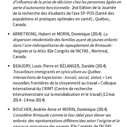
d’influence de la prise de décision chez les personnes âgées en
perte d’autonomie fonctionnelle
. 2nd Edition de la Journée
de la recherche des étudiants de l’axe SP-POS (Santé des
populations et pratiques optimales en santé) , Québec,
Canada.
ARMSTRONG, Hubert et MORIN, Dominique (2014).
La
dispersion résidentielle des familles ayant de jeunes enfants
dans l'aire métropolitaine de repeuplement de Rimouski-
Neigette et la Mitis
. 82e Congrès de l'ACFAS , Montreal,
Canada.
BEAUDRY, Louis-Pierre et BÉLANGER, Danièle (2014).
Travailleurs immigrants en sylviculture au Québec.
Intersections de trajectoires : travail, social, statut
. « Les
nouvelles frontières de la citoyenneté au travail » Colloque
international du CRIMT (Centre de recherche
interuniversitaire sur la mondialisation et le travail) (12 mai
2014 - 14 mai 2014)
BOUCHER, Andrée-Anne et MORIN, Dominique (2014).
Considérer Rimouski comme le lieu idéal pour élever ses
enfants: des représentations différenciées selon l'origine et le
parcours migratoire des parents
. 82e Congrès de l'ACFAS ,