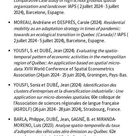
comparative case study of high school grounds spatial
organization and landcover
. IAPS ( 2 juillet 2024 - 5 juillet
2024), Barcelone, Espagne.
MOREAU, Andréane et DESPRÉS, Carole (2024).
Residential
mobility as an adaptation strategy in times of pandemic:
towards an ecological transition in Quebec (Canada)?
. IAPS (
2 juillet 2024 - 5 juillet 2024), Barcelone, Espagne.
YOUSFI, S. et DUBÉ, Jean (2024).
Evaluating the spatio-
temporal pattern of economic activities in the metropolitan
region of Québec: An application based on spatial micro-
data
. XVIII World Conference of Spatial Econometrics
Association (24 juin 2024 - 25 juin 2024), Groningen, Pays-Bas.
YOUSFI, Sonia et DUBÉ, Jean (2024).
Identification des
clusters d’entreprises et la diversification industrielle : Une
application sur micro-données spatiales
. 60e colloque de
l’Association de sciences régionales de langue française
(ASRDLF) (26 juin 2024 - 28 juin 2024), Strasbourg, France.
BARLA, Philippe, DUBÉ, Jean, GAGNÉ, B. et MIRANDA-
MORENO, Luis (2023).
Analyse spatio-temporelle du taux
d’adoption des véhicules zéro émission au Québec
. 62e