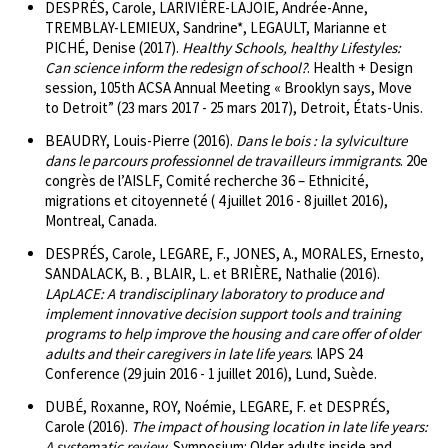
DESPRÉS, Carole, LARIVIÈRE-LAJOIE, Andrée-Anne,
TREMBLAY-LEMIEUX, Sandrine*, LEGAULT, Marianne et
PICHÉ, Denise (2017).
Healthy Schools, healthy Lifestyles:
Can science inform the redesign of school?
. Health + Design
session, 105th ACSA Annual Meeting « Brooklyn says, Move
to Detroit” (23 mars 2017 - 25 mars 2017), Detroit, États-Unis.
BEAUDRY, Louis-Pierre (2016).
Dans le bois : la sylviculture
dans le parcours professionnel de travailleurs immigrants
. 20e
congrès de l’AISLF, Comité recherche 36 – Ethnicité,
migrations et citoyenneté ( 4 juillet 2016 - 8 juillet 2016),
Montreal, Canada.
DESPRÉS, Carole, LEGARE, F., JONES, A., MORALES, Ernesto,
SANDALACK, B. , BLAIR, L. et BRIÈRE, Nathalie (2016).
LApLACE: A trandisciplinary laboratory to produce and
implement innovative decision support tools and training
programs to help improve the housing and care offer of older
adults and their caregivers in late life years
. IAPS 24
Conference (29 juin 2016 - 1 juillet 2016), Lund, Suède.
DUBÉ, Roxanne, ROY, Noémie, LEGARE, F. et DESPRÉS,
Carole (2016).
The impact of housing location in late life years:
A systematic review
. Symposium: Older adults inside and