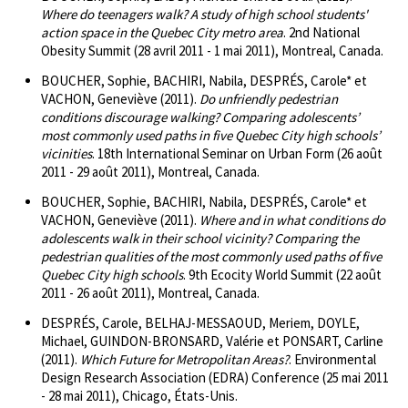
Where do teenagers walk? A study of high school students'
action space in the Quebec City metro area
. 2nd National
Obesity Summit (28 avril 2011 - 1 mai 2011), Montreal, Canada.
BOUCHER, Sophie, BACHIRI, Nabila, DESPRÉS, Carole* et
VACHON, Geneviève (2011).
Do unfriendly pedestrian
conditions discourage walking? Comparing adolescents’
most commonly used paths in five Quebec City high schools’
vicinities
. 18th International Seminar on Urban Form (26 août
2011 - 29 août 2011), Montreal, Canada.
BOUCHER, Sophie, BACHIRI, Nabila, DESPRÉS, Carole* et
VACHON, Geneviève (2011).
Where and in what conditions do
adolescents walk in their school vicinity? Comparing the
pedestrian qualities of the most commonly used paths of five
Quebec City high schools
. 9th Ecocity World Summit (22 août
2011 - 26 août 2011), Montreal, Canada.
DESPRÉS, Carole, BELHAJ-MESSAOUD, Meriem, DOYLE,
Michael, GUINDON-BRONSARD, Valérie et PONSART, Carline
(2011).
Which Future for Metropolitan Areas?
. Environmental
Design Research Association (EDRA) Conference (25 mai 2011
- 28 mai 2011), Chicago, États-Unis.