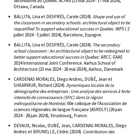
secondaires au Québec
. ACFAS (13 mai 2024 - 17 mai 2024),
Ottawa, Canada.
BALLITA, Lina et DESPRÉS, Carole (2024).
Shape and use of
the classroom in secondary schools: architectural object to be
requalified To support educational success in Quebec
. IAPS ( 2
juillet 2024 - 5 juillet 2024), Barcelone, Espagne.
BALLITA, Lina et DESPRÉS, Carole (2024).
The secondary
school classroom : An architectural object to be redesigned to
better support educational success in Quebec
. ARCC-EAAE
2024 International Joint Conference. Aarhus School of
Architecture (23 mai 2024 - 26 mai 2024), Aarhus, Danemark.
CARDENAS MORALES, Diego Andres, DUBÉ, Jean et
SHEARMUR, Richard (2024).
Dynamiques locales de la
démographie des entreprises : Une analyse des services à forte
intensité de connaissance (SFIC) dans la région
métropolitaine de Montréal
. 60e colloque de l’Association de
sciences régionales de langue française (ASRDLF) (26 juin
2024 - 28 juin 2024), Strasbourg, France.
DEVAUX, Nicolas, DUBÉ, Jean, CARDENAS MORALES, Diego
Andres et BRUNELLE, Cédric (2024).
Contribution des