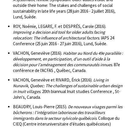
outside their home: The stakes and challenges of social
sustainability in late life years (28 juin 2016 - 2 juillet 2016),
Lund, Suède.
ROY, Noémie, LEGARE, F. et DESPRÉS, Carole (2016).
Improving a decision aid tool for older adults facing
relocation: The influence of architectural factors
. IAPS 24
Conference (25 juin 2016 - 27 juin 2016), Lund, Suède.
VACHON, Geneviève (2016).
Habiter au Nord du 49e parallèle :
développement, en participation, d’un outil d’aide à la
décision pour l’aménagement des communautés innues
. 87e
conférence de l'ACFAS , Québec, Canada.
VACHON, Geneviève et RIVARD, Érick (2016).
Living in
Nunavik, Quebec: The challenges of sustainable urban design
in Inuit villages
. 20th biannual Inuit studies Conference , St-
John's, Canada.
BEAUDRY, Louis-Pierre (2015).
De nouveaux visages parmi les
bûcherons : l’intégration laborieuse des travailleurs
immigrants dans le secteur sylvicole québécois
. Colloque du
CIEQ (Centre interuniversitaire d’études québécoises)