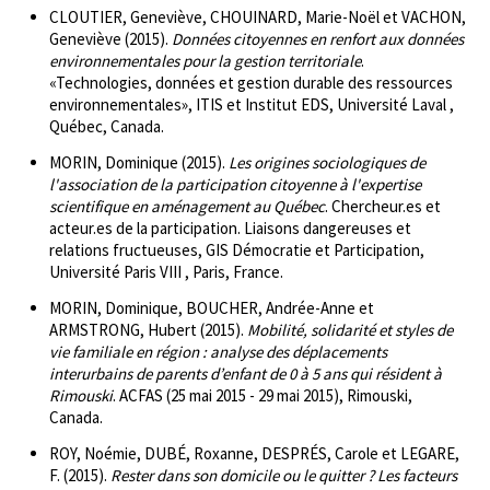
CLOUTIER, Geneviève, CHOUINARD, Marie-Noël et VACHON,
Geneviève (2015).
Données citoyennes en renfort aux données
environnementales pour la gestion territoriale
.
«Technologies, données et gestion durable des ressources
environnementales», ITIS et Institut EDS, Université Laval ,
Québec, Canada.
MORIN, Dominique (2015).
Les origines sociologiques de
l'association de la participation citoyenne à l'expertise
scientifique en aménagement au Québec
. Chercheur.es et
acteur.es de la participation. Liaisons dangereuses et
relations fructueuses, GIS Démocratie et Participation,
Université Paris VIII , Paris, France.
MORIN, Dominique, BOUCHER, Andrée-Anne et
ARMSTRONG, Hubert (2015).
Mobilité, solidarité et styles de
vie familiale en région : analyse des déplacements
interurbains de parents d’enfant de 0 à 5 ans qui résident à
Rimouski
. ACFAS (25 mai 2015 - 29 mai 2015), Rimouski,
Canada.
ROY, Noémie, DUBÉ, Roxanne, DESPRÉS, Carole et LEGARE,
F. (2015).
Rester dans son domicile ou le quitter ? Les facteurs