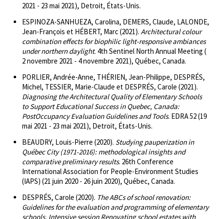
2021 - 23 mai 2021), Detroit, États-Unis.
ESPINOZA-SANHUEZA, Carolina, DEMERS, Claude, LALONDE,
Jean-François et HÉBERT, Marc (2021).
Architectural colour
combination effects for biophilic light-responsive ambiances
under northern daylight
. 4th Sentinel North Annual Meeting (
2 novembre 2021 - 4 novembre 2021), Québec, Canada.
PORLIER, Andrée-Anne, THÉRIEN, Jean-Philippe, DESPRÉS,
Michel, TESSIER, Marie-Claude et DESPRÉS, Carole (2021).
Diagnosing the Architectural Quality of Elementary Schools
to Support Educational Success in Quebec, Canada:
PostOccupancy Evaluation Guidelines and Tools
. EDRA 52 (19
mai 2021 - 23 mai 2021), Detroit, États-Unis.
BEAUDRY, Louis-Pierre (2020).
Studying pauperization in
Québec City (1971-2016): methodological insights and
comparative preliminary results
. 26th Conference
International Association for People-Environment Studies
(IAPS) (21 juin 2020 - 26 juin 2020), Québec, Canada.
DESPRÉS, Carole (2020).
The ABCs of school renovation:
Guidelines for the evaluation and programming of elementary
schools. Intensive session Renovating school estates with