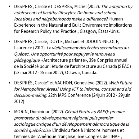
DESPRÉS, Carole et DESPRÉS, Michel (2012).
The adoption by
adolescents of healthy lifestyles: Do home and school
locations and neighborhoods make a difference?
. Human
Experience in the Natural and Built Environment: Implications
for Research Policy and Practice , Glasgow, États-Unis.
DESPRÉS, Carole, DOYLE, Michael et JODOIN-NICOLE,
Laurence (2012).
Le vieillissement des écoles secondaires au
Québec. Une opportunité pour appuyer le renouveau
pédagogique
. «Architecture parlante», 39e Congrès annuel
de la Société pour l'étude de l'architecture au Canada (SÉAC)
(23 mai 2012 - 25 mai 2012), Ottawa, Canada.
DESPRÉS, Carole* et VACHON, Geneviève (2012).
Wich Future
for Metropolitan Areas? Using ICT to informe, consult and aid
decision-making
. 22th IAPS Conference (24 juin 2012 - 29 juin
2012)
MORIN, Dominique (2012).
Gérald Fortin au BAEQ: premier
promoteur du développement régional puis premier
sociologue critique d'un développement démocratique de la
société québécoise
. L'individu face à l'histoire: hommes et
femmes de l'Amérique française, 65e Congrès de l'IHAF ,