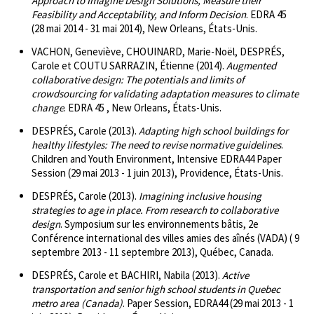
Approach to Imagine Design Solutions, Measure their
Feasibility and Acceptability, and Inform Decision
. EDRA 45
(28 mai 2014 - 31 mai 2014), New Orleans, États-Unis.
VACHON, Geneviève, CHOUINARD, Marie-Noël, DESPRÉS,
Carole et COUTU SARRAZIN, Étienne (2014).
Augmented
collaborative design: The potentials and limits of
crowdsourcing for validating adaptation measures to climate
change
. EDRA 45 , New Orleans, États-Unis.
DESPRÉS, Carole (2013).
Adapting high school buildings for
healthy lifestyles: The need to revise normative guidelines
.
Children and Youth Environment, Intensive EDRA44 Paper
Session (29 mai 2013 - 1 juin 2013), Providence, États-Unis.
DESPRÉS, Carole (2013).
Imagining inclusive housing
strategies to age in place. From research to collaborative
design
. Symposium sur les environnements bâtis, 2e
Conférence international des villes amies des aînés (VADA) ( 9
septembre 2013 - 11 septembre 2013), Québec, Canada.
DESPRÉS, Carole et BACHIRI, Nabila (2013).
Active
transportation and senior high school students in Quebec
metro area (Canada)
. Paper Session, EDRA44 (29 mai 2013 - 1