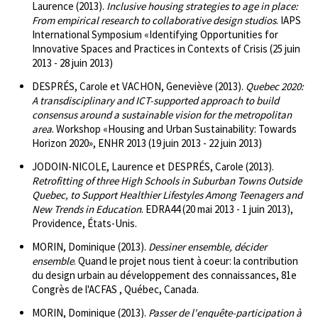
Laurence (2013).
Inclusive housing strategies to age in place:
From empirical research to collaborative design studios
. IAPS
International Symposium «Identifying Opportunities for
Innovative Spaces and Practices in Contexts of Crisis (25 juin
2013 - 28 juin 2013)
DESPRÉS, Carole et VACHON, Geneviève (2013).
Quebec 2020:
A transdisciplinary and ICT-supported approach to build
consensus around a sustainable vision for the metropolitan
area
. Workshop «Housing and Urban Sustainability: Towards
Horizon 2020», ENHR 2013 (19 juin 2013 - 22 juin 2013)
JODOIN-NICOLE, Laurence et DESPRÉS, Carole (2013).
Retrofitting of three High Schools in Suburban Towns Outside
Quebec, to Support Healthier Lifestyles Among Teenagers and
New Trends in Education
. EDRA44 (20 mai 2013 - 1 juin 2013),
Providence, États-Unis.
MORIN, Dominique (2013).
Dessiner ensemble, décider
ensemble
. Quand le projet nous tient à coeur: la contribution
du design urbain au développement des connaissances, 81e
Congrès de l'ACFAS , Québec, Canada.
MORIN, Dominique (2013).
Passer de l'enquête-participation à