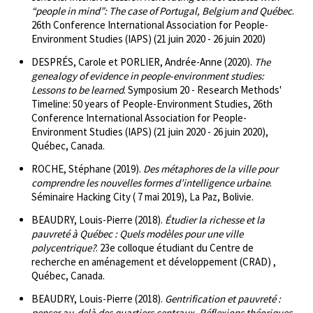
“people in mind”: The case of Portugal, Belgium and Québec
.
26th Conference International Association for People-
Environment Studies (IAPS) (21 juin 2020 - 26 juin 2020)
DESPRÉS, Carole et PORLIER, Andrée-Anne (2020).
The
genealogy of evidence in people-environment studies:
Lessons to be learned
. Symposium 20 - Research Methods'
Timeline: 50 years of People-Environment Studies, 26th
Conference International Association for People-
Environment Studies (IAPS) (21 juin 2020 - 26 juin 2020),
Québec, Canada.
ROCHE, Stéphane (2019).
Des métaphores de la ville pour
comprendre les nouvelles formes d’intelligence urbaine
.
Séminaire Hacking City ( 7 mai 2019), La Paz, Bolivie.
BEAUDRY, Louis-Pierre (2018).
Étudier la richesse et la
pauvreté à Québec : Quels modèles pour une ville
polycentrique?
. 23e colloque étudiant du Centre de
recherche en aménagement et développement (CRAD) ,
Québec, Canada.
BEAUDRY, Louis-Pierre (2018).
Gentrification et pauvreté :
penser au-delà des quartiers centraux. Réflexions théoriques