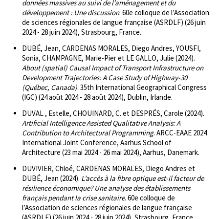
données massives au suivi de l’aménagement et du
développement : Une discussion
. 60e colloque de l’Association
de sciences régionales de langue française (ASRDLF) (26 juin
2024 - 28 juin 2024), Strasbourg, France.
DUBÉ, Jean, CARDENAS MORALES, Diego Andres, YOUSFI,
Sonia, CHAMPAGNE, Marie-Pier et LE GALLO, Julie (2024).
About (spatial) Causal Impact of Transport Infrastructure on
Development Trajectories: A Case Study of Highway-30
(Québec, Canada)
. 35th International Geographical Congress
(IGC) (24 août 2024 - 28 août 2024), Dublin, Irlande.
DUVAL , Estelle, CHOUINARD, C. et DESPRÉS, Carole (2024).
Artificial Intelligence Assisted Qualitative Analysis: A
Contribution to Architectural Programming
. ARCC-EAAE 2024
International Joint Conference, Aarhus School of
Architecture (23 mai 2024 - 26 mai 2024), Aarhus, Danemark.
DUVIVIER, Chloé, CARDENAS MORALES, Diego Andres et
DUBÉ, Jean (2024).
L’accès à la fibre optique est-il facteur de
résilience économique? Une analyse des établissements
français pendant la crise sanitaire
. 60e colloque de
l’Association de sciences régionales de langue française
(ASRDLF) (26 juin 2024 - 28 juin 2024), Strasbourg, France.