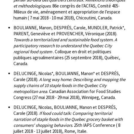
et méthodologiques
. 86e congrès de l’ACFAS, Comité 405-
Milieux de vie, aménagement et appropriation de l’espace
humain ( 7 mai 2018 - 10 mai 2018), Chicoutimi, Canada.
BOULIANNE, Manon, DESPRÉS, Carole, MUNDLER, Patrick*,
PARENT, Geneviève et PROVENCHER, Véronique (2018).
Towards a territorialized and sustainable food system. A
participatory research to understand the Quebec City
regional food system
. Colloque en droit et politiques
publiques agroalimentaires (25 septembre 2018), Québec,
Canada.
DELUCINGE, Nicolas*, BOULIANNE, Manon* et DESPRÉS,
Carole (2018).
A long way home: Describing and mapping the
supply chains of 10 staple foods in the Quebec City
metropolitan area
. Canadian Association for Food Studies
Congress (27 mai 2018 - 29 mai 2018), Winnipeg, Canada.
DELUCINGE, Nicolas, BOULIANNE, Manon et DESPRÉS,
Carole (2018).
If food could talk: Comparing territorial
narration of staple foods in the Quebec grocery basket with
consumers' shopping behaviors
. 25th IAPS Conference ( 8
juillet 2018 - 13 juillet 2018), Rome, Italie.