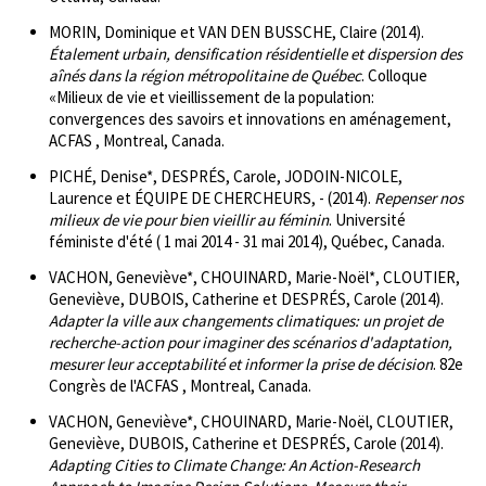
MORIN, Dominique et VAN DEN BUSSCHE, Claire (2014).
Étalement urbain, densification résidentielle et dispersion des
aînés dans la région métropolitaine de Québec
. Colloque
«Milieux de vie et vieillissement de la population:
convergences des savoirs et innovations en aménagement,
ACFAS , Montreal, Canada.
PICHÉ, Denise*, DESPRÉS, Carole, JODOIN-NICOLE,
Laurence et ÉQUIPE DE CHERCHEURS, - (2014).
Repenser nos
milieux de vie pour bien vieillir au féminin
. Université
féministe d'été ( 1 mai 2014 - 31 mai 2014), Québec, Canada.
VACHON, Geneviève*, CHOUINARD, Marie-Noël*, CLOUTIER,
Geneviève, DUBOIS, Catherine et DESPRÉS, Carole (2014).
Adapter la ville aux changements climatiques: un projet de
recherche-action pour imaginer des scénarios d'adaptation,
mesurer leur acceptabilité et informer la prise de décision
. 82e
Congrès de l'ACFAS , Montreal, Canada.
VACHON, Geneviève*, CHOUINARD, Marie-Noël, CLOUTIER,
Geneviève, DUBOIS, Catherine et DESPRÉS, Carole (2014).
Adapting Cities to Climate Change: An Action-Research