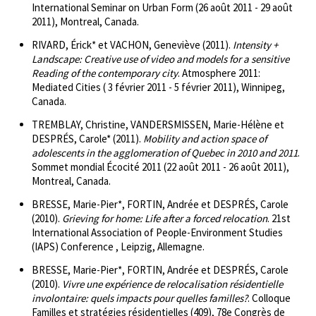
International Seminar on Urban Form (26 août 2011 - 29 août
2011), Montreal, Canada.
RIVARD, Érick* et VACHON, Geneviève (2011).
Intensity +
Landscape: Creative use of video and models for a sensitive
Reading of the contemporary city
. Atmosphere 2011:
Mediated Cities ( 3 février 2011 - 5 février 2011), Winnipeg,
Canada.
TREMBLAY, Christine, VANDERSMISSEN, Marie-Hélène et
DESPRÉS, Carole* (2011).
Mobility and action space of
adolescents in the agglomeration of Quebec in 2010 and 2011
.
Sommet mondial Écocité 2011 (22 août 2011 - 26 août 2011),
Montreal, Canada.
BRESSE, Marie-Pier*, FORTIN, Andrée et DESPRÉS, Carole
(2010).
Grieving for home: Life after a forced relocation
. 21st
International Association of People-Environment Studies
(IAPS) Conference , Leipzig, Allemagne.
BRESSE, Marie-Pier*, FORTIN, Andrée et DESPRÉS, Carole
(2010).
Vivre une expérience de relocalisation résidentielle
involontaire: quels impacts pour quelles familles?
. Colloque
Familles et stratégies résidentielles (409), 78e Congrès de