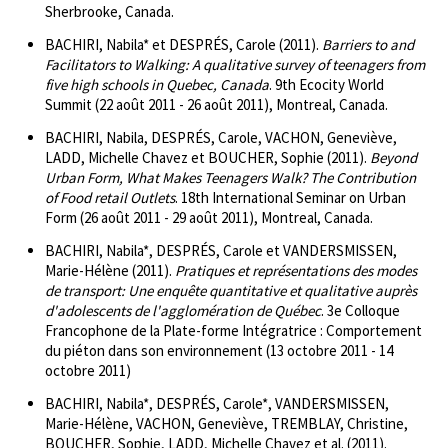
Sherbrooke, Canada.
BACHIRI, Nabila* et DESPRÉS, Carole (2011).
Barriers to and
Facilitators to Walking: A qualitative survey of teenagers from
five high schools in Quebec, Canada
. 9th Ecocity World
Summit (22 août 2011 - 26 août 2011), Montreal, Canada.
BACHIRI, Nabila, DESPRÉS, Carole, VACHON, Geneviève,
LADD, Michelle Chavez et BOUCHER, Sophie (2011).
Beyond
Urban Form, What Makes Teenagers Walk? The Contribution
of Food retail Outlets
. 18th International Seminar on Urban
Form (26 août 2011 - 29 août 2011), Montreal, Canada.
BACHIRI, Nabila*, DESPRÉS, Carole et VANDERSMISSEN,
Marie-Hélène (2011).
Pratiques et représentations des modes
de transport: Une enquête quantitative et qualitative auprès
d'adolescents de l'agglomération de Québec
. 3e Colloque
Francophone de la Plate-forme Intégratrice : Comportement
du piéton dans son environnement (13 octobre 2011 - 14
octobre 2011)
BACHIRI, Nabila*, DESPRÉS, Carole*, VANDERSMISSEN,
Marie-Hélène, VACHON, Geneviève, TREMBLAY, Christine,
BOUCHER, Sophie, LADD, Michelle Chavez et al. (2011).