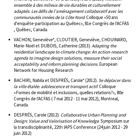
ensemble à des milieux de vie durables et culturellement
adaptés: Les défis de l'aménagement collaboratif avec les
communautés innées de la Côte Nord
. Colloque «50 ans
d'enquête-participation au Québec», 81e Congrès de l'ACFAS
, Québec, Canada.
VACHON, Geneviève*, CLOUTIER, Geneviève, CHOUINARD,
Marie-Noël et DUBOIS, Catherine (2013).
Adapting the
residential landscape to climate change: An action-research
agenda to imagine design solutions, measure their social
acceptability and inform planning decisions
. European
Network for Housing Research
BACHIRI, Nabila et DESPRÉS, Carole* (2012).
Se déplacer dans
la ville étalée: adolescence et transport actif
. Colloque
«Formes de mobilité et inclusions, quelles relations?», 80e
Congrès de l'ACFAS ( 7 mai 2012 - 11 mai 2012), Montreal,
Canada.
DESPRÉS, Carole (2012).
Collaborative Urban Planning and
Design: Value and Valorisation of Knowledge
. Symposium sur
la transdisciplinarité, 22th IAPS Conference (24 juin 2012 - 29
juin 2012)