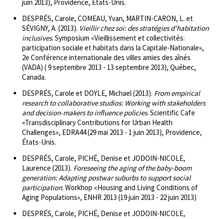
juin 2013), Providence, États-Unis.
DESPRÉS, Carole, COMEAU, Yvan, MARTIN-CARON, L. et
SÉVIGNY, A. (2013).
Vieillir chez soi: des stratégies d'habitation
inclusives
. Symposium «Vieillissement et collectivités:
participation sociale et habitats dans la Capitale-Nationale»,
2e Conférence internationale des villes amies des aînés
(VADA) ( 9 septembre 2013 - 13 septembre 2013), Québec,
Canada.
DESPRÉS, Carole et DOYLE, Michael (2013).
From empirical
research to collaborative studios: Working with stakeholders
and decision-makers to influence policies
. Scientific Cafe
«Transdisciplinary Contributions for Urban Health
Challenges», EDRA44 (29 mai 2013 - 1 juin 2013), Providence,
États-Unis.
DESPRÉS, Carole, PICHÉ, Denise et JODOIN-NICOLE,
Laurence (2013).
Foreseeing the aging of the baby-boom
generation: Adapting postwar suburbs to support social
participation
. Workhop «Housing and Living Conditions of
Aging Populations», ENHR 2013 (19 juin 2013 - 22 juin 2013)
DESPRÉS, Carole, PICHÉ, Denise et JODOIN-NICOLE,