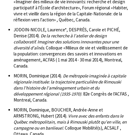
«Imaginer des milieux de vie innovants: recherche et design
participatif à l'École d'architecture», Forum régional «Habiter,
vivre et vieillir dans la région de la Capitale-Nationale: de la
réflexion vers l'action» , Québec, Canada.
JODOIN-NICOLE, Laurence*, DESPRÉS, Carole et PICHÉ,
Denise (2014).
De la recherche à l'atelier de design
collaboratif. Imaginer des solutions innovantes pour une
diversité d'aînés
. Colloque «Milieux de vie et vieillissement de
la population: convergences des savoirs et innovations en
aménagement, ACFAS ( 1 mai 2014 - 30 mai 2014), Montreal,
Canada.
MORIN, Dominique (2014).
De métropole imaginée à capitale
régionale instituée: la trajectoire particulière de Rimouski
dans l'histoire de l'aménagement urbain et du
développement régional (1935-1970)
. 82e Congrès de l'ACFAS ,
Montreal, Canada.
MORIN, Dominique, BOUCHER, Andrée-Anne et
ARMSTRONG, Hubert (2014).
Vivre avec des enfants dans le
Québec métropolitain, mais à Rimouski plutôt qu'en ville, en
campagne ou en banlieue!
. Colloque Mobilité(s), ACSALF ,
Ottawa, Canada.