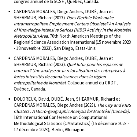
congrès annuel de la SCSE , Québec, Canada.
CARDENAS MORALES, Diego Andres, DUBÉ, Jean et
SHEARMUR, Richard (2023).
Does Flexible Work make
Intrametropolitan Employment Centers Obsolete? An Analysis
of Knowledge-Intensive Serices (KIBS) Activity in the Montréal
Metropolitan Area
. 70th North American Meetings of the
Regional Science Association International (15 novembre 2023
- 18 novembre 2023), San Diego, États-Unis.
CARDENAS MORALES, Diego Andres, DUBÉ, Jean et
SHEARMUR, Richard (2023).
Quel futur pour les espaces de
bureaux? Une analyse de la relocalisation des entreprises à
fortes intensités de connaissances dans la région
métropolitaine de Montréal
. Colloque annuel du CRDT ,
Québec, Canada.
DOLOREUX, David, DUBÉ, Jean, SHEARMUR, Richard et
CARDENAS MORALES, Diego Andres (2023).
The City and KIBS
Clusters : A Micro-geographic Analysis for Montréal (Canada)
.
16th International Conference on Computational
Methodological Statistics (CMStatistics) (15 décembre 2023 -
17 décembre 2023), Berlin, Allemagne.