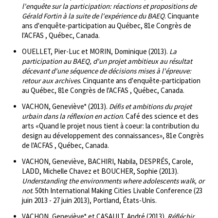
l'enquête sur la participation: réactions et propositions de
Gérald Fortin à la suite de l'expérience du BAEQ
. Cinquante
ans d'enquête-participation au Québec, 81e Congrès de
l'ACFAS , Québec, Canada.
OUELLET, Pier-Luc et MORIN, Dominique (2013).
La
participation au BAEQ, d'un projet ambitieux au résultat
décevant d'une séquence de décisions mises à l'épreuve:
retour aux archives
. Cinquante ans d'enquête-participation
au Québec, 81e Congrès de l'ACFAS , Québec, Canada.
VACHON, Geneviève* (2013).
Défis et ambitions du projet
urbain dans la réflexion en action
. Café des science et des
arts «Quand le projet nous tient à coeur: la contribution du
design au développement des connaissances», 81e Congrès
de l'ACFAS , Québec, Canada.
VACHON, Geneviève, BACHIRI, Nabila, DESPRÉS, Carole,
LADD, Michelle Chavez et BOUCHER, Sophie (2013).
Understanding the environments where adolescents walk, or
not
. 50th International Making Cities Livable Conference (23
juin 2013 - 27 juin 2013), Portland, États-Unis.
VACHON, Geneviève* et CASAULT, André (2013).
Réfléchir