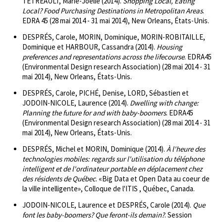
TÉTREAULT, Marie-Joëlle (2014).
Shopping Local, Eating
Local? Food Purchasing Destinations in Metropolitan Areas
.
EDRA 45 (28 mai 2014 - 31 mai 2014), New Orleans, États-Unis.
DESPRÉS, Carole, MORIN, Dominique, MORIN-ROBITAILLE,
Dominique et HARBOUR, Cassandra (2014).
Housing
preferences and representations across the lifecourse
. EDRA45
(Environmental Design research Association) (28 mai 2014 - 31
mai 2014), New Orleans, États-Unis.
DESPRÉS, Carole, PICHÉ, Denise, LORD, Sébastien et
JODOIN-NICOLE, Laurence (2014).
Dwelling with change:
Planning the future for and with baby-boomers
. EDRA45
(Environmental Design research Association) (28 mai 2014 - 31
mai 2014), New Orleans, États-Unis.
DESPRÉS, Michel et MORIN, Dominique (2014).
À l'heure des
technologies mobiles: regards sur l'utilisation du téléphone
intelligent et de l'ordinateur portable en déplacement chez
des résidents de Québec
. «Big Data et Open Data au coeur de
la ville intelligente», Colloque de l'ITIS , Québec, Canada.
JODOIN-NICOLE, Laurence et DESPRÉS, Carole (2014).
Que
font les baby-boomers? Que feront-ils demain?
. Session