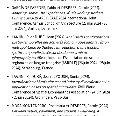
GARCÍA DE PAREDES, Pablo et DESPRÉS, Carole (2024).
Adapting Home: The Experiences Of Teleworking Mothers
During Covid-19
. ARCC-EAAE 2024 International Joint
Conference. Aarhus School of Architecture (23 mai 2024 - 26
mai 2024), Aarhus, Danemark.
LAAJIMI, R. et DUBÉ, Jean (2024).
Analyse des configurations
spatio-temporelles des activités économiques dans la région
métropolitaine de Québec : Introduction d’une fonction
spatio-temporelle basée sur des données micro-
géographiques
. 60e colloque de l’Association de sciences
régionales de langue française (ASRDLF) (26 juin 2024 - 28 juin
2024), Strasbourg, France.
LAAJIMI, R., DUBÉ, Jean et YOUSFI, Sonia (2024).
Identification of firm’s cluster and industry diversification: An
application based on spatial micro-data
. XVIII World
Conference of Spatial Econometrics Association (24 juin 2024
- 25 juin 2024), Groningen, Pays-Bas.
MORA MONTENEGRO, Rosamaria et DESPRÉS, Carole (2024).
Between nature, pavement, and student's wellbeing. A