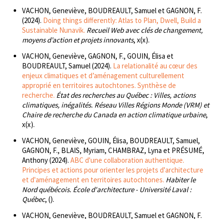
VACHON, Geneviève, BOUDREAULT, Samuel et GAGNON, F.
(2024).
Doing things differently: Atlas to Plan, Dwell, Build a
Sustainable Nunavik.
Recueil Web avec clés de changement,
moyens d’action et projets innovants
, x(x).
VACHON, Geneviève, GAGNON, F., GOUIN, Élisa et
BOUDREAULT, Samuel (2024).
La relationalité au cœur des
enjeux climatiques et d’aménagement culturellement
approprié en territoires autochtones. Synthèse de
recherche.
État des recherches au Québec : Villes, actions
climatiques, inégalités. Réseau Villes Régions Monde (VRM) et
Chaire de recherche du Canada en action climatique urbaine
,
x(x).
VACHON, Geneviève, GOUIN, Élisa, BOUDREAULT, Samuel,
GAGNON, F., BLAIS, Myriam, CHAMBRAZ, Lyna et PRÉSUMÉ,
Anthony (2024).
ABC d'une collaboration authentique.
Principes et actions pour orienter les projets d'architecture
et d'aménagement en territoires autochtones.
Habiter le
Nord québécois. École d'architecture - Université Laval :
Québec
, ().
VACHON, Geneviève, BOUDREAULT, Samuel et GAGNON, F.