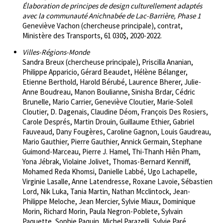
Élaboration de principes de design culturellement adaptés
avec la communauté Anichnabée de Lac-Barrière, Phase 1
Geneviève Vachon (chercheuse principale), contrat,
Ministère des Transports, 61 030$, 2020-2022.
Villes-Régions-Monde
Sandra Breux (chercheuse principale), Priscilla Ananian,
Philippe Apparicio, Gérard Beaudet, Hélène Bélanger,
Etienne Berthold, Harold Bérubé, Laurence Bherer, Julie-
Anne Boudreau, Manon Boulianne, Sinisha Brdar, Cédric
Brunelle, Mario Carrier, Geneviève Cloutier, Marie-Soleil
Cloutier, D. Dagenais, Claudine Déom, François Des Rosiers,
Carole Després, Martin Drouin, Guillaume Ethier, Gabriel
Fauveaud, Dany Fougères, Caroline Gagnon, Louis Gaudreau,
Mario Gauthier, Pierre Gauthier, Annick Germain, Stephane
Guimond-Marceau, Pierre J. Hamel, Thi-Thanh Hiên Pham,
Yona Jébrak, Violaine Jolivet, Thomas-Bernard Kenniff,
Mohamed Reda Khomsi, Danielle Labbé, Ugo Lachapelle,
Virginie Lasalle, Anne Latendresse, Roxane Lavoie, Sébastien
Lord, Nik Luka, Tania Martin, Nathan Mcclintock, Jean-
Philippe Meloche, Jean Mercier, Sylvie Miaux, Dominique
Morin, Richard Morin, Paula Negron-Poblete, Sylvain
Paquette, Sophie Paquin, Michel Parazelli, Sylvie Paré,