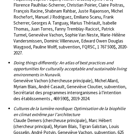
Florence PaulhIiac-Scherrer, Christian Poirier, Claire Poitras,
François Racine, Shabnam Rahbar, Juste Rajaonson, Michel
Rochefort, Manuel J Rodriguez, Emiliano Scanu, Frank
Scherrer, Georges A. Tanguay, Marius Thériault, Isabelle
Thomas, Juan Torres, Fanny Tremblay-Racicot, Patrick
Turmel, Geneviève Vachon, Sophie Van Neste, Marie-Hélène
Vandersmissen, Dominic Villeneuve, Edward Owen Douglas
Waygood, Pauline Wolff, subvention, FQRSC, 1 767 500$, 2020-
2027.
Doing things differently: An atlas of best practices and
opportunities for culturally acceptable and sustainable living
environments in Nunavik.
Geneviève Vachon (chercheuse principale), Michel Allard,
Myriam Blais, André Casault, Geneviève Cloutier, subvention,
Secrétariat des programmes interorganismes à l’intention
des établissements , 469 590$, 2019-2024.
Cultures de la lumière nordique: Optimisation de la biophilie
en climat extrême par l'architecture
Claude Demers (chercheuse principale), Marc Hébert
(chercheur principal), Myriam Blais, Tigran Galstian, Louis
Gosselin, André Potvin, Geneviève Vachon, subvention, 625