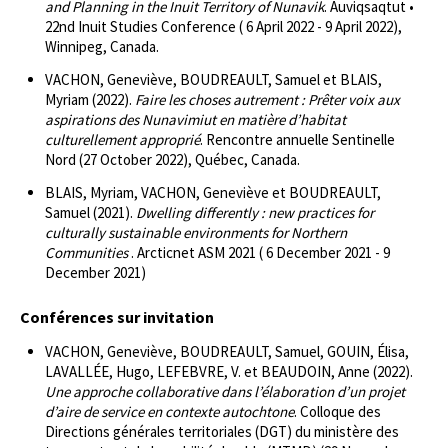
and Planning in the Inuit Territory of Nunavik
. Auviqsaqtut •
22nd Inuit Studies Conference ( 6 April 2022 - 9 April 2022),
Winnipeg, Canada.
VACHON, Geneviève, BOUDREAULT, Samuel et BLAIS,
Myriam (2022).
Faire les choses autrement : Prêter voix aux
aspirations des Nunavimiut en matière d’habitat
culturellement approprié
. Rencontre annuelle Sentinelle
Nord (27 October 2022), Québec, Canada.
BLAIS, Myriam, VACHON, Geneviève et BOUDREAULT,
Samuel (2021).
Dwelling differently : new practices for
culturally sustainable environments for Northern
Communities
. Arcticnet ASM 2021 ( 6 December 2021 - 9
December 2021)
Conférences sur invitation
VACHON, Geneviève, BOUDREAULT, Samuel, GOUIN, Élisa,
LAVALLÉE, Hugo, LEFEBVRE, V. et BEAUDOIN, Anne (2022).
Une approche collaborative dans l’élaboration d’un projet
d’aire de service en contexte autochtone
. Colloque des
Directions générales territoriales (DGT) du ministère des