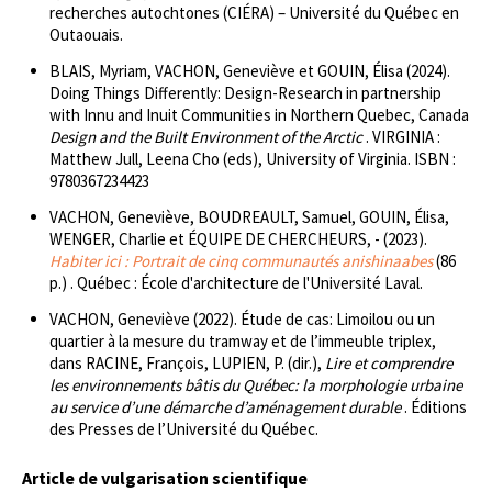
recherches autochtones (CIÉRA) – Université du Québec en
Outaouais.
BLAIS, Myriam, VACHON, Geneviève et GOUIN, Élisa (2024).
Doing Things Differently: Design-Research in partnership
with Innu and Inuit Communities in Northern Quebec, Canada
Design and the Built Environment of the Arctic
. VIRGINIA :
Matthew Jull, Leena Cho (eds), University of Virginia. ISBN :
9780367234423
VACHON, Geneviève, BOUDREAULT, Samuel, GOUIN, Élisa,
WENGER, Charlie et ÉQUIPE DE CHERCHEURS, - (2023).
Habiter ici : Portrait de cinq communautés anishinaabes
(86
p.) . Québec : École d'architecture de l'Université Laval.
VACHON, Geneviève (2022). Étude de cas: Limoilou ou un
quartier à la mesure du tramway et de l’immeuble triplex,
dans RACINE, François, LUPIEN, P. (dir.),
Lire et comprendre
les environnements bâtis du Québec: la morphologie urbaine
au service d’une démarche d’aménagement durable
. Éditions
des Presses de l’Université du Québec.
Article de vulgarisation scientifique