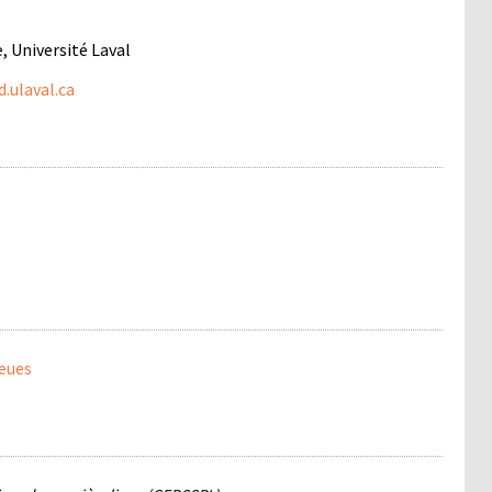
, Université Laval
.ulaval.ca
ieues