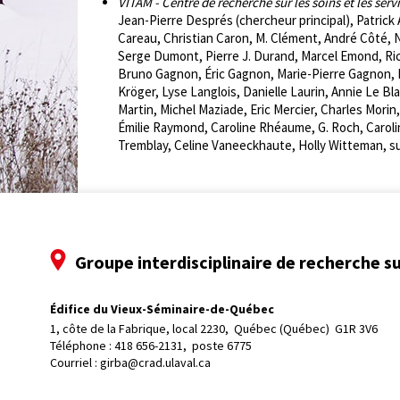
VITAM - Centre de recherche sur les soins et les ser
Jean-Pierre Després (chercheur principal), Patric
Careau, Christian Caron, M. Clément, André Côté,
Serge Dumont, Pierre J. Durand, Marcel Emond, Ric
Bruno Gagnon, Éric Gagnon, Marie-Pierre Gagnon, L
Kröger, Lyse Langlois, Danielle Laurin, Annie Le B
Martin, Michel Maziade, Eric Mercier, Charles Mor
Émilie Raymond, Caroline Rhéaume, G. Roch, Carolin
Tremblay, Celine Vaneeckhaute, Holly Witteman, su
Groupe interdisciplinaire de recherche su
Édifice du Vieux-Séminaire-de-Québec
1, côte de la Fabrique, local 2230, 
Québec (Québec)  G1R 3V6
Téléphone : 
418 656-2131, poste 6775
Courriel :
girba@crad.ulaval.ca