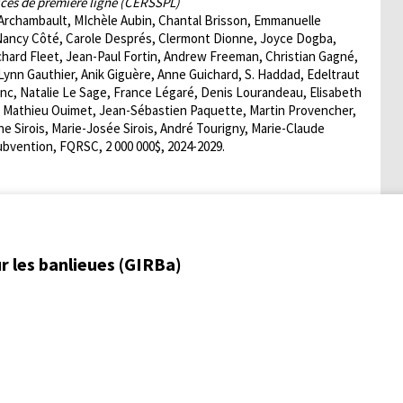
vices de première ligne (CERSSPL)
k Archambault, MIchèle Aubin, Chantal Brisson, Emmanuelle
 Nancy Côté, Carole Després, Clermont Dionne, Joyce Dogba,
hard Fleet, Jean-Paul Fortin, Andrew Freeman, Christian Gagné,
ynn Gauthier, Anik Giguère, Anne Guichard, S. Haddad, Edeltraut
lanc, Natalie Le Sage, France Légaré, Denis Lourandeau, Elisabeth
in, Mathieu Ouimet, Jean-Sébastien Paquette, Martin Provencher,
e Sirois, Marie-Josée Sirois, André Tourigny, Marie-Claude
bvention, FQRSC, 2 000 000$, 2024-2029.
r les banlieues (GIRBa)