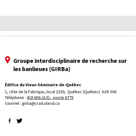
Groupe interdisciplinaire de recherche sur
les banlieues (GIRBa)
Édifice du Vieux-Séminaire-de-Québec
1, côte de la Fabrique, local 2230, 
Québec (Québec)  G1R 3V6
Téléphone : 
418 656-2131, poste 6775
Courriel :
girba@crad.ulaval.ca
Suivez-nous sur Facebook
Suivez-nous sur Twitter