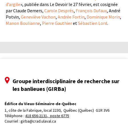
d’argile
», publiée dans Le Devoir le 27 février, est cosignée
par Claude Demers,
Carole Després
,
François Dufaux
, André
Potvin,
Geneviève Vachon
,
Andrée Fortin
,
Dominique Morin
,
Manon Boulianne
,
Pierre Gauthier
et
Sébastien Lord
.
Groupe interdisciplinaire de recherche sur
les banlieues (GIRBa)
Édifice du Vieux-Séminaire-de-Québec
1, côte de la Fabrique, local 2230, 
Québec (Québec)  G1R 3V6
Téléphone : 
418 656-2131, poste 6775
Courriel :
girba@crad.ulaval.ca