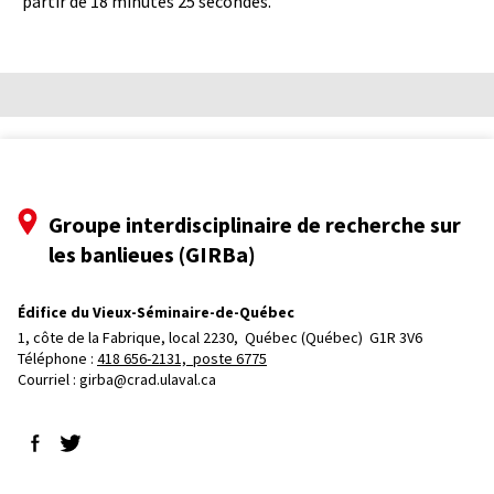
partir de 18 minutes 25 secondes.
Groupe interdisciplinaire de recherche sur
les banlieues (GIRBa)
Édifice du Vieux-Séminaire-de-Québec
1, côte de la Fabrique, local 2230, 
Québec (Québec)  G1R 3V6
Téléphone : 
418 656-2131, poste 6775
Courriel :
girba@crad.ulaval.ca
Suivez-nous sur Facebook
Suivez-nous sur Twitter