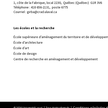
1, côte de la Fabrique, local 2230, 
Québec (Québec)  G1R 3V6
Téléphone : 
418 656-2131, poste 6775
Courriel :
girba@crad.ulaval.ca
Les écoles et la recherche
École supérieure d’aménagement du territoire et de développem
École d’architecture
École d’art
École de design
Centre de recherche en aménagement et développement
Conditions générales d'
© 2026 Université Laval
Tous droits réservés