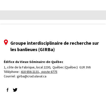
Groupe interdisciplinaire de recherche sur
les banlieues (GIRBa)
Édifice du Vieux-Séminaire-de-Québec
1, côte de la Fabrique, local 2230, 
Québec (Québec)  G1R 3V6
Téléphone : 
418 656-2131, poste 6775
Courriel :
girba@crad.ulaval.ca
Suivez-nous sur Facebook
Suivez-nous sur Twitter