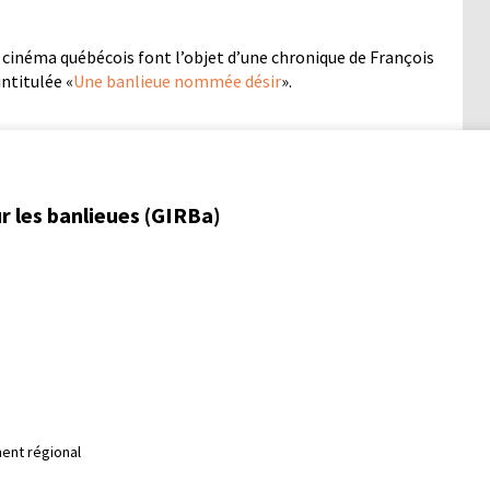
e cinéma québécois font l’objet d’une chronique de François
intitulée «
Une banlieue nommée désir
».
r les banlieues (GIRBa)
ent régional