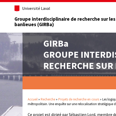
Université Laval
Groupe interdisciplinaire de recherche sur les
banlieues (GIRBa)
GIRBa
GROUPE INTERDI
RECHERCHE SUR 
Accueil
»
Recherche
»
Projets de recherche en cours
»
Les logiqu
métropolitain. Une enquête sur une relocalisation stratégique d
Ce projet est dirigé par Sébastien Lord, membre d