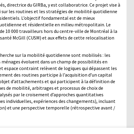
és, directrice du GIRBa, y est collaboratrice. Ce projet vise à
 sur les routines et les stratégies de mobilité quotidienne
ésidentiels. L’objectif fondamental est de mieux
uotidienne et résidentielle en milieu métropolitain. Le
de 10 000 travailleurs hors du centre-ville de Montréal à la
 santé McGill (CUSM) et aux effets de cette relocalisation
herche sur la mobilité quotidienne sont mobilisés : les
s ménages évoluent dans un champ de possibilités en
cet espace contraint relèvent de logiques qui dépassent les
ement des routines participe à l’acquisition d’un capital
objet d’attachements et qui participent à la définition de
ues de mobilité, arbitrages et processus de choix de
nalysés par le croisement d’approches quantitatives
ues individuelles, expériences des changements), incluant
tion) et une perspective temporelle (rétrospective avant /