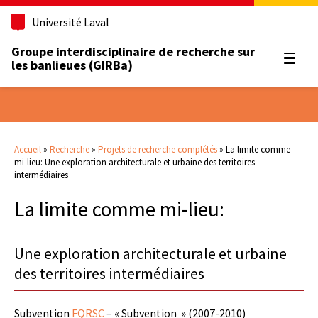
Université Laval
Groupe interdisciplinaire de recherche sur
Ouvrir
les banlieues (GIRBa)
Accueil
»
Recherche
»
Projets de recherche complétés
»
La limite comme
mi-lieu: Une exploration architecturale et urbaine des territoires
intermédiaires
La limite comme mi-lieu:
Une exploration architecturale et urbaine
des territoires intermédiaires
Subvention
FQRSC
– « Subvention » (2007-2010)