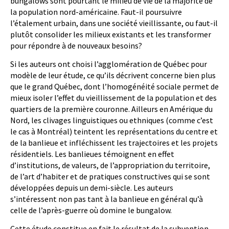
bungalows sont pourtant le milieu de vie de la majorité de
la population nord-américaine. Faut-il poursuivre
l’étalement urbain, dans une société vieillissante, ou faut-il
plutôt consolider les milieux existants et les transformer
pour répondre à de nouveaux besoins?
Si les auteurs ont choisi l’agglomération de Québec pour
modèle de leur étude, ce qu’ils décrivent concerne bien plus
que le grand Québec, dont l’homogénéité sociale permet de
mieux isoler l’effet du vieillissement de la population et des
quartiers de la première couronne. Ailleurs en Amérique du
Nord, les clivages linguistiques ou ethniques (comme c’est
le cas à Montréal) teintent les représentations du centre et
de la banlieue et infléchissent les trajectoires et les projets
résidentiels. Les banlieues témoignent en effet
d’institutions, de valeurs, de l’appropriation du territoire,
de l’art d’habiter et de pratiques constructives qui se sont
développées depuis un demi-siècle. Les auteurs
s’intéressent non pas tant à la banlieue en général qu’à
celle de l’après-guerre où domine le bungalow.
Cette étude constitue en fait le résultat de la subvention